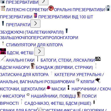
ПРЕЗЕРВАТИВИ
ЛАТЕКСНІ СЕРВЕТКИ
ОРАЛЬНІ ПРЕЗЕРВАТИВИ
ПРЕЗЕРВАТИВИ
ПРЕЗЕРВАТИВИ ВІД 100 ШТ
ПРЕПАРАТИ
ЗБУДЖУЮЧІ (ТАБЛЕТКИ/КРАПЛІ)
ЗБІЛЬШУЮЧІ
ПОПЕРСИ
ПРОЛОНГАТОРИ
СТИМУЛЯТОРИ ДЛЯ КЛІТОРА
БДСМ, ФЕТІШ
АНАЛЬНІ ГАКИ
БАТОГИ, СТЕКИ, ЛЯСКАЛКИ
БДСМ НАБОРИ
БОНДАЖ (ВЕРІВКИ, СТРІЧКИ)
ЗАТИСКАЧІ ДЛЯ КЛІТОРА
КАТЕТЕРИ УРЕТРАЛЬНІ /
АНАЛЬНІ, ВАГІНАЛЬНІ РОЗШИРЮВАЧІ
КЛЯПИ
КІСТОЧКИ, ЩЕКОТАЛКИ
МАСКИ
НАРУЧНИКИ / СКОЧ
/ ФІКСАТОРИ
НАШИЙНИКИ, ПОВІДЦІ
ПОЯСИ
ВІРНОСТІ
САДО-МАЗО, ФЕТІШ, БДСМ (ІНШЕ)
СВІЧКИ ДЛЯ БДСМ
СИСТЕМИ ФІКСАЦІЇ / РОЗПІРКИ /