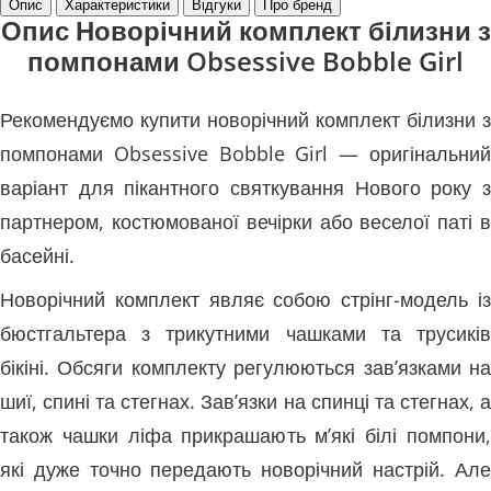
Опис
Характеристики
Відгуки
Про бренд
Опис Новорічний комплект білизни з
помпонами Obsessive Bobble Girl
Рекомендуємо купити новорічний комплект білизни з
помпонами Obsessive Bobble Girl — оригінальний
варіант для пікантного святкування Нового року з
партнером, костюмованої вечірки або веселої паті в
басейні.
Новорічний комплект являє собою стрінг-модель із
бюстгальтера з трикутними чашками та трусиків
бікіні. Обсяги комплекту регулюються зав’язками на
шиї, спині та стегнах. Зав’язки на спинці та стегнах, а
також чашки ліфа прикрашають м’які білі помпони,
які дуже точно передають новорічний настрій. Але