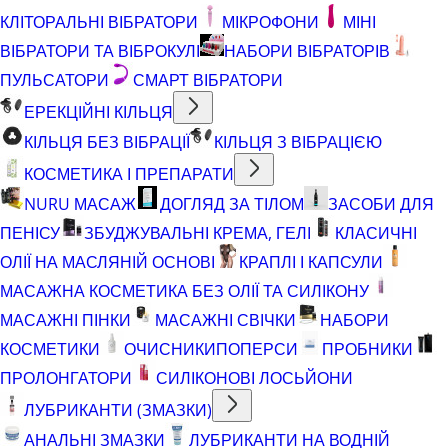
КЛІТОРАЛЬНІ ВІБРАТОРИ
МІКРОФОНИ
МІНІ
ВІБРАТОРИ ТА ВІБРОКУЛІ
НАБОРИ ВІБРАТОРІВ
ПУЛЬСАТОРИ
СМАРТ ВІБРАТОРИ
ЕРЕКЦІЙНІ КІЛЬЦЯ
КІЛЬЦЯ БЕЗ ВІБРАЦІЇ
КІЛЬЦЯ З ВІБРАЦІЄЮ
КОСМЕТИКА І ПРЕПАРАТИ
NURU МАСАЖ
ДОГЛЯД ЗА ТІЛОМ
ЗАСОБИ ДЛЯ
ПЕНІСУ
ЗБУДЖУВАЛЬНІ КРЕМА, ГЕЛІ
КЛАСИЧНІ
ОЛІЇ НА МАСЛЯНІЙ ОСНОВІ
КРАПЛІ І КАПСУЛИ
МАСАЖНА КОСМЕТИКА БЕЗ ОЛІЇ ТА СИЛІКОНУ
МАСАЖНІ ПІНКИ
МАСАЖНІ СВІЧКИ
НАБОРИ
КОСМЕТИКИ
ОЧИСНИКИ
ПОПЕРСИ
ПРОБНИКИ
ПРОЛОНГАТОРИ
СИЛІКОНОВІ ЛОСЬЙОНИ
ЛУБРИКАНТИ (ЗМАЗКИ)
АНАЛЬНІ ЗМАЗКИ
ЛУБРИКАНТИ НА ВОДНІЙ