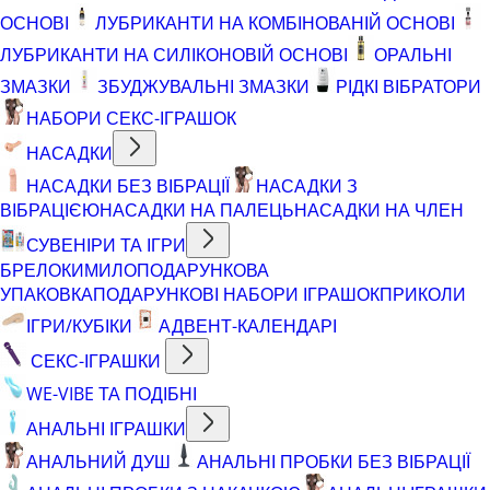
ОСНОВІ
ЛУБРИКАНТИ НА КОМБІНОВАНІЙ ОСНОВІ
ЛУБРИКАНТИ НА СИЛІКОНОВІЙ ОСНОВІ
ОРАЛЬНІ
ЗМАЗКИ
ЗБУДЖУВАЛЬНІ ЗМАЗКИ
РІДКІ ВІБРАТОРИ
НАБОРИ СЕКС-ІГРАШОК
НАСАДКИ
НАСАДКИ БЕЗ ВІБРАЦІЇ
НАСАДКИ З
ВІБРАЦІЄЮ
НАСАДКИ НА ПАЛЕЦЬ
НАСАДКИ НА ЧЛЕН
СУВЕНІРИ ТА ІГРИ
БРЕЛОКИ
МИЛО
ПОДАРУНКОВА
УПАКОВКА
ПОДАРУНКОВІ НАБОРИ ІГРАШОК
ПРИКОЛИ
ІГРИ/КУБІКИ
АДВЕНТ-КАЛЕНДАРІ
СЕКС-ІГРАШКИ
WE-VIBE ТА ПОДІБНІ
АНАЛЬНІ ІГРАШКИ
АНАЛЬНИЙ ДУШ
АНАЛЬНІ ПРОБКИ БЕЗ ВІБРАЦІЇ