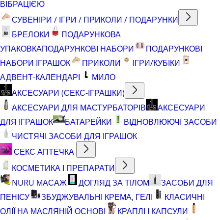
ВІБРАЦІЄЮ
СУВЕНІРИ / ІГРИ / ПРИКОЛИ / ПОДАРУНКИ
БРЕЛОКИ
ПОДАРУНКОВА
УПАКОВКА
ПОДАРУНКОВІ НАБОРИ
ПОДАРУНКОВІ
НАБОРИ ІГРАШОК
ПРИКОЛИ
ІГРИ/КУБІКИ
АДВЕНТ-КАЛЕНДАРІ
МИЛО
АКСЕСУАРИ (СЕКС-ІГРАШКИ)
АКСЕСУАРИ ДЛЯ МАСТУРБАТОРІВ
АКСЕСУАРИ
ДЛЯ ІГРАШОК
БАТАРЕЙКИ
ВІДНОВЛЮЮЧІ ЗАСОБИ
ЧИСТЯЧІ ЗАСОБИ ДЛЯ ІГРАШОК
СЕКС АПТЕЧКА
КОСМЕТИКА І ПРЕПАРАТИ
NURU МАСАЖ
ДОГЛЯД ЗА ТІЛОМ
ЗАСОБИ ДЛЯ
ПЕНІСУ
ЗБУДЖУВАЛЬНІ КРЕМА, ГЕЛІ
КЛАСИЧНІ
ОЛІЇ НА МАСЛЯНІЙ ОСНОВІ
КРАПЛІ І КАПСУЛИ