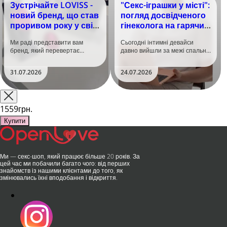
Зустрічайте LOVISS -
"Секс-іграшки у місті":
новий бренд, що став
погляд досвідченого
проривом року у світі
гінеколога на гарячий
задоволення!
тренд
Ми раді представити вам
Сьогодні інтимні девайси
бренд, який перевертає
давно вийшли за межі спальні.
уявлення про інтимні іграшки
Дистанційне керування,
та вже встиг стати сенсацією
безшумні моторчики та
31.07.2026
24.07.2026
на міжнародній виставці API
стильний дизайн перетворили
Shanghai-2026!​LOVISS - це
їх на гаджет, який багато хто
поєднання унікальної естетики
використовує, тестує у
та бездога..
публічних місцях: у..
1559грн.
Купити
Ми — секс-шоп, який працює більше 20 років. За
цей час ми побачили багато чого: від перших
знайомств із нашими клієнтами до того, як
змінювались їхні вподобання і відкриття.