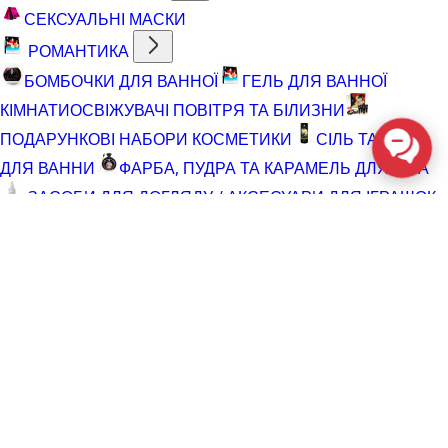
СЕКСУАЛЬНІ МАСКИ
РОМАНТИКА
БОМБОЧКИ ДЛЯ ВАННОЇ
ГЕЛЬ ДЛЯ ВАННОЇ
КІМНАТИ
ОСВІЖУВАЧІ ПОВІТРЯ ТА БІЛИЗНИ
ПОДАРУНКОВІ НАБОРИ КОСМЕТИКИ
СІЛЬ ТА ПІНА
ДЛЯ ВАННИ
ФАРБА, ПУДРА ТА КАРАМЕЛЬ ДЛЯ ТІЛА
ЗАСОБИ ДЛЯ ДОГЛЯДУ / АКСЕСУАРИ ДЛЯ ІГРАШОК
АКСЕСУАРИ ДЛЯ МАСТУРБАТОРІВ
АКСЕСУАРИ
ДЛЯ ІГРАШОК
БАТАРЕЙКИ
ВІДНОВЛЮЮЧІ ЗАСОБИ
ЧИСТЯЧІ ЗАСОБИ ДЛЯ ІГРАШОК
ДОГЛЯД ЗА ТІЛОМ
ГЕЛІ ДЛЯ ДУШУ
ДЛЯ ГОЛІННЯ ТА ДОГЛЯД ПІСЛЯ
ДЛЯ ІНТИМНОЇ ГІГІЄНИ СПРЕЇ, ПІНКИ, СЕРВЕТКИ
ОСВІТЛЮВАЛЬНІ ЗАСОБИ
СПРЕЇ З БЛИСКОМ