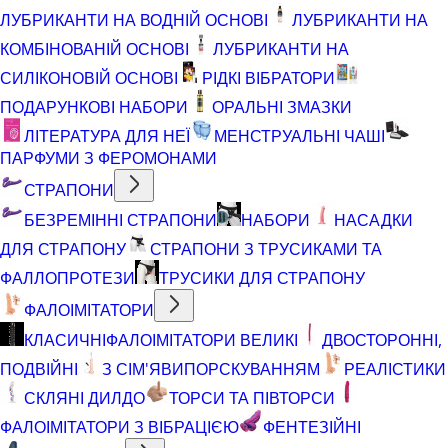
ЛУБРИКАНТИ НА ВОДНІЙ ОСНОВІ
ЛУБРИКАНТИ НА
КОМБІНОВАНІЙ ОСНОВІ
ЛУБРИКАНТИ НА
СИЛІКОНОВІЙ ОСНОВІ
РІДКІ ВІБРАТОРИ
ПОДАРУНКОВІ НАБОРИ
ОРАЛЬНІ ЗМАЗКИ
ЛІТЕРАТУРА ДЛЯ НЕЇ
МЕНСТРУАЛЬНІ ЧАШІ
ПАРФУМИ З ФЕРОМОНАМИ
СТРАПОНИ
БЕЗРЕМІННІ СТРАПОНИ
НАБОРИ
НАСАДКИ
ДЛЯ СТРАПОНУ
СТРАПОНИ З ТРУСИКАМИ ТА
ФАЛЛОПРОТЕЗИ
ТРУСИКИ ДЛЯ СТРАПОНУ
ФАЛОІМІТАТОРИ
КЛАСИЧНІ
ФАЛОІМІТАТОРИ ВЕЛИКІ
ДВОСТОРОННІ,
ПОДВІЙНІ
З СІМ'ЯВИПОРСКУВАННЯМ
РЕАЛІСТИКИ
СКЛЯНІ ДИЛДО
ТОРСИ ТА ПІВТОРСИ
ФАЛОІМІТАТОРИ З ВІБРАЦІЄЮ
ФЕНТЕЗІЙНІ