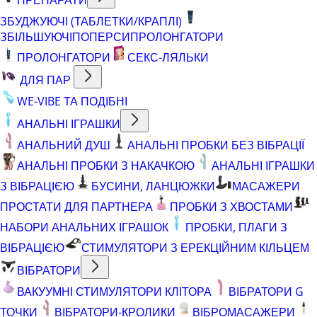
ЗБУДЖУЮЧІ (ТАБЛЕТКИ/КРАПЛІ)
ЗБІЛЬШУЮЧІ
ПОПЕРСИ
ПРОЛОНГАТОРИ
ПРОЛОНГАТОРИ
СЕКС-ЛЯЛЬКИ
ДЛЯ ПАР
WE-VIBE ТА ПОДІБНІ
АНАЛЬНІ ІГРАШКИ
АНАЛЬНИЙ ДУШ
АНАЛЬНІ ПРОБКИ БЕЗ ВІБРАЦІЇ
АНАЛЬНІ ПРОБКИ З НАКАЧКОЮ
АНАЛЬНІ ІГРАШКИ
З ВІБРАЦІЄЮ
БУСИНИ, ЛАНЦЮЖКИ
МАСАЖЕРИ
ПРОСТАТИ ДЛЯ ПАРТНЕРА
ПРОБКИ З ХВОСТАМИ
НАБОРИ АНАЛЬНИХ ІГРАШОК
ПРОБКИ, ПЛАГИ З
ВІБРАЦІЄЮ
СТИМУЛЯТОРИ З ЕРЕКЦІЙНИМ КІЛЬЦЕМ
ВІБРАТОРИ
ВАКУУМНІ СТИМУЛЯТОРИ КЛІТОРА
ВІБРАТОРИ G
ТОЧКИ
ВІБРАТОРИ-КРОЛИКИ
ВІБРОМАСАЖЕРИ