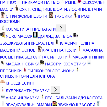
ПАНЧОХ
ПРИКРАСИ НА ТІЛО
РІЗНЕ
СЕКСУАЛЬНІ
МАСКИ
СУКНІ, СПІДНИЦІ, ШОРТИ, ЛОСИНИ, ШТАНИ
СІТКИ (КОМБІНЕЗОНИ)
ТРУСИКИ
ІГРОВІ
КОСТЮМИ
КОСМЕТИКА І ПРЕПАРАТИ
NURU МАСАЖ
ДОГЛЯД ЗА ТІЛОМ
ЗБУДЖУВАЛЬНІ КРЕМА, ГЕЛІ
КЛАСИЧНІ ОЛІЇ НА
МАСЛЯНІЙ ОСНОВІ
КРАПЛІ І КАПСУЛИ
МАСАЖНА
КОСМЕТИКА БЕЗ ОЛІЇ ТА СИЛІКОНУ
МАСАЖНІ ПІНКИ
МАСАЖНІ СВІЧКИ
НАБОРИ КОСМЕТИКИ
ПРОБНИКИ
СИЛІКОНОВІ ЛОСЬЙОНИ
СТИМУЛЯТОРИ ДЛЯ КЛІТОРА
КРОСДРЕСИНГ
ЛУБРИКАНТИ (ЗМАЗКИ)
АНАЛЬНІ ЗМАЗКИ
ГЕЛІ, БАЛЬЗАМИ ДЛЯ КЛІТОРА
ЗБУДЖУВАЛЬНІ ЗМАЗКИ
ЗВУЖУЮЧІ ЗАСОБИ