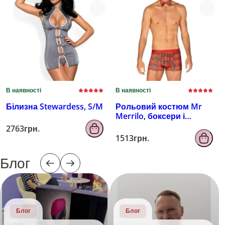
В наявності
В наявності
Білизна Stewardess, S/M
Рольовий костюм Mr
Merrilo, боксери і
краватка-метелик,
2763грн.
2XL/3XL
1513грн.
Блог
Блог
Блог