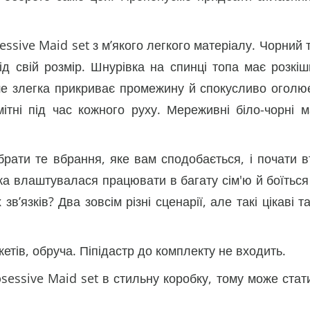
ssive Maid set з м’якого легкого матеріалу. Чорний
д свій розмір. Шнурівка на спинці топа має розкіш
 злегка прикриває промежину й спокусливо оголює 
ітні під час кожного руху. Мереживні біло-чорні 
брати те вбрання, яке вам сподобається, і почати 
ка влаштувалася працювати в багату сім'ю й боїться
зв’язків? Два зовсім різні сценарії, але такі цікаві
жетів, обруча. Піпідастр до комплекту не входить.
sessive Maid set в стильну коробку, тому може ста