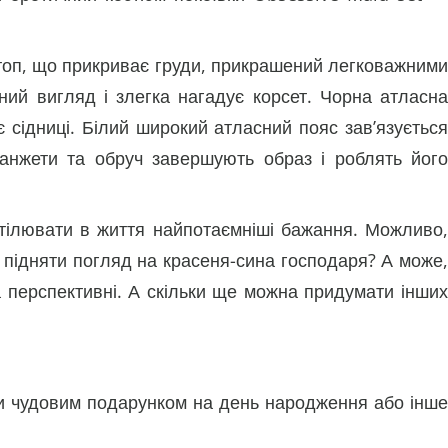
 топ, що прикриває груди, прикрашений легковажними
ний вигляд і злегка нагадує корсет. Чорна атласна
сідниці. Білий широкий атласний пояс зав’язується
манжети та обруч завершують образ і роблять його
втілювати в життя найпотаємніші бажання. Можливо,
 підняти погляд на красеня-сина господаря? А може,
 та перспективні. А скільки ще можна придумати інших
ти чудовим подарунком на день народження або інше