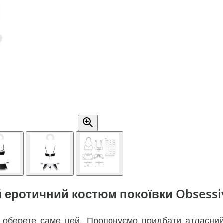
 еротичний костюм покоївки Obsessiv
но оберете саме цей. Пропонуємо придбати атласни