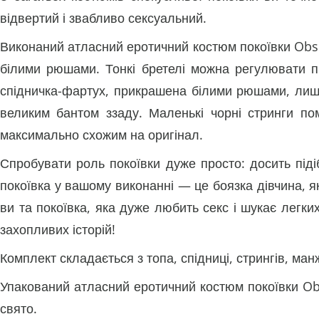
відвертий і звабливо сексуальний.
Виконаний атласний еротичний костюм покоївки Obse
білими рюшами. Тонкі бретелі можна регулювати пі
спідничка-фартух, прикрашена білими рюшами, лише
великим бантом ззаду. Маленькі чорні стринги пом
максимально схожим на оригінал.
Спробувати роль покоївки дуже просто: досить піді
покоївка у вашому виконанні — це боязка дівчина, я
ви та покоївка, яка дуже любить секс і шукає легких 
захопливих історій!
Комплект складається з топа, спідниці, стрингів, ман
Упакований атласний еротичний костюм покоївки Ob
свято.