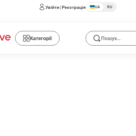
Увійти
|
Реєстрація
UA
RU
Категорії
Пошук товарів