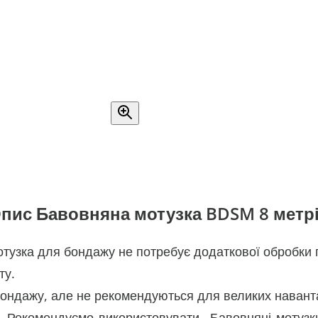
пис Бавовняна мотузка BDSM 8 метр
 мотузка для бондажу не потребує додаткової обробк
ту.
 бондажу, але не рекомендуються для великих наванта
у. Рекомендуємо використовувати Бавовняні мотузк