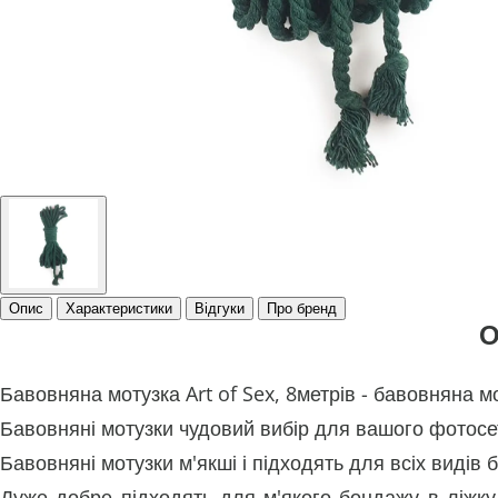
Опис
Характеристики
Відгуки
Про бренд
О
Бавовняна мотузка Art of Sex, 8метрів - бавовняна
Бавовняні мотузки чудовий вибір для вашого фотосе
Бавовняні мотузки м'якші і підходять для всіх видів
Дуже добре підходять для м'якого бондажу в ліжк