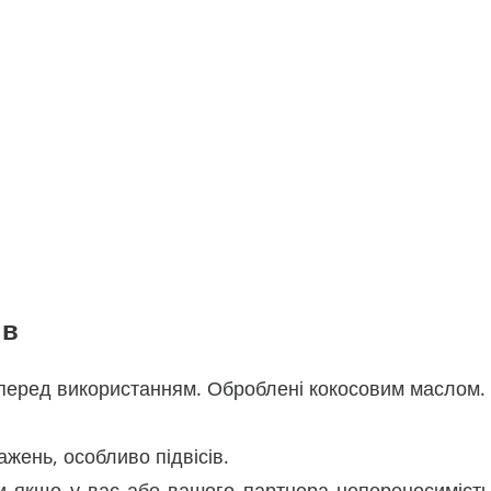
ів
и перед використанням. Оброблені кокосовим маслом.
жень, особливо підвісів.
и якщо у вас або вашого партнера непереносимість