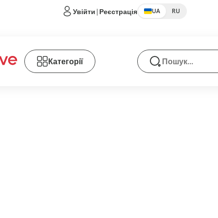
Увійти
|
Реєстрація
UA
RU
Категорії
Пошук товарів