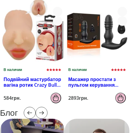
В наличии
В наличии
Подвійний мастурбатор
Масажер простати з
вагіна ротик Crazy Bull
пультом керування
Zoey, тілесний
EROSPACE MEN'S PLAY
B4
584грн.
2893грн.
Блог