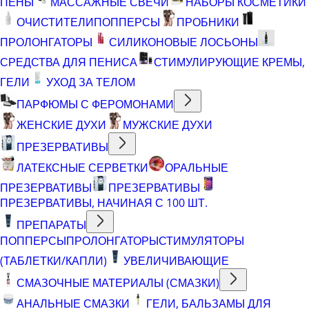
ПЕНЫ
МАССАЖНЫЕ СВЕЧИ
НАБОРЫ КОСМЕТИКИ
ОЧИСТИТЕЛИ
ПОППЕРСЫ
ПРОБНИКИ
ПРОЛОНГАТОРЫ
СИЛИКОНОВЫЕ ЛОСЬОНЫ
СРЕДСТВА ДЛЯ ПЕНИСА
СТИМУЛИРУЮЩИЕ КРЕМЫ,
ГЕЛИ
УХОД ЗА ТЕЛОМ
ПАРФЮМЫ С ФЕРОМОНАМИ
ЖЕНСКИЕ ДУХИ
МУЖСКИЕ ДУХИ
ПРЕЗЕРВАТИВЫ
ЛАТЕКСНЫЕ СЕРВЕТКИ
ОРАЛЬНЫЕ
ПРЕЗЕРВАТИВЫ
ПРЕЗЕРВАТИВЫ
ПРЕЗЕРВАТИВЫ, НАЧИНАЯ С 100 ШТ.
ПРЕПАРАТЫ
ПОППЕРСЫ
ПРОЛОНГАТОРЫ
СТИМУЛЯТОРЫ
(ТАБЛЕТКИ/КАПЛИ)
УВЕЛИЧИВАЮЩИЕ
СМАЗОЧНЫЕ МАТЕРИАЛЫ (СМАЗКИ)
АНАЛЬНЫЕ СМАЗКИ
ГЕЛИ, БАЛЬЗАМЫ ДЛЯ