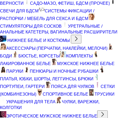
ВЕРНОСТИ
САДО-МАЗО, ФЕТИШ, БДСМ (ПРОЧЕЕ)
СВЕЧИ ДЛЯ БДСМ
СИСТЕМЫ ФИКСАЦИИ /
РАСПОРКИ / МЕБЕЛЬ ДЛЯ СЕКСА И БДСМ
СТИМУЛЯТОРЫ ДЛЯ СОСКОВ
УРЕТРАЛЬНЫЕ /
АНАЛЬНЫЕ КАТЕТЕРЫ, ВАГИНАЛЬНЫЕ РАСШИРИТЕЛИ
НИЖНЕЕ БЕЛЬЕ И КОСТЮМЫ
АКСЕССУАРЫ (ПЕРЧАТКИ, НАКЛЕЙКИ, МЕЛОЧИ)
БОДИ
БЮСТЬЕ, КОРСЕТЫ
КОМПЛЕКТЫ
ЛАКИРОВАННОЕ БЕЛЬЕ
МУЖСКОЕ НИЖНЕЕ БЕЛЬЕ
ПАРУКИ
ПЕНЮАРЫ И НОЧНЫЕ РУБАШКИ
ПЛАТЬЯ, ЮБКИ, ШОРТЫ, ЛЕГГИНСЫ, БРЮКИ
ПОРТУПЕИ, ГАРТЕРИ
ПОЯСА ДЛЯ ЧУЛКОВ
СЕТКИ
(КОМБИНЕЗОНЫ)
СПОРТИВНОЕ БЕЛЬЕ
ТРУСИКИ
УКРАШЕНИЯ ДЛЯ ТЕЛА
ЧУЛКИ, ВАРЕЖКИ,
КОЛГОТКИ
ЭРОТИЧЕСКОЕ МУЖСКОЕ НИЖНЕЕ БЕЛЬЕ