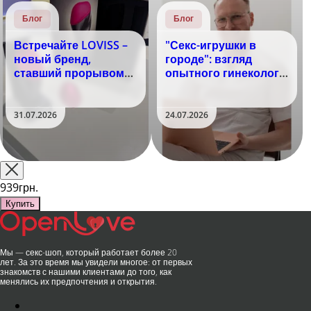
Блог
Блог
Встречайте LOVISS –
"Секс-игрушки в
новый бренд,
городе": взгляд
ставший прорывом
опытного гинеколога
года в мире
на горячий тренд
удовольствия!
31.07.2026
24.07.2026
939грн.
Купить
Мы — секс-шоп, который работает более 20
лет. За это время мы увидели многое: от первых
знакомств с нашими клиентами до того, как
менялись их предпочтения и открытия.