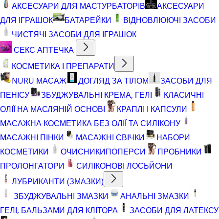
АКСЕСУАРИ ДЛЯ МАСТУРБАТОРІВ
АКСЕСУАРИ
ДЛЯ ІГРАШОК
БАТАРЕЙКИ
ВІДНОВЛЮЮЧІ ЗАСОБИ
ЧИСТЯЧІ ЗАСОБИ ДЛЯ ІГРАШОК
СЕКС АПТЕЧКА
КОСМЕТИКА І ПРЕПАРАТИ
NURU МАСАЖ
ДОГЛЯД ЗА ТІЛОМ
ЗАСОБИ ДЛЯ
ПЕНІСУ
ЗБУДЖУВАЛЬНІ КРЕМА, ГЕЛІ
КЛАСИЧНІ
ОЛІЇ НА МАСЛЯНІЙ ОСНОВІ
КРАПЛІ І КАПСУЛИ
МАСАЖНА КОСМЕТИКА БЕЗ ОЛІЇ ТА СИЛІКОНУ
МАСАЖНІ ПІНКИ
МАСАЖНІ СВІЧКИ
НАБОРИ
КОСМЕТИКИ
ОЧИСНИКИ
ПОПЕРСИ
ПРОБНИКИ
ПРОЛОНГАТОРИ
СИЛІКОНОВІ ЛОСЬЙОНИ
ЛУБРИКАНТИ (ЗМАЗКИ)
ЗБУДЖУВАЛЬНІ ЗМАЗКИ
АНАЛЬНІ ЗМАЗКИ
ГЕЛІ, БАЛЬЗАМИ ДЛЯ КЛІТОРА
ЗАСОБИ ДЛЯ ЛАТЕКСУ