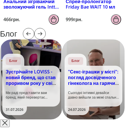
Анальний зігріваючий
Спрей-пролонгатор
зволожуючий гель Intt
Friday Bae WAIT 10 мл
100 мл
466грн.
999грн.
Блог
Блог
Блог
Зустрічайте LOVISS -
"Секс-іграшки у місті":
новий бренд, що став
погляд досвідченого
проривом року у світі
гінеколога на гарячий
задоволення!
тренд
Ми раді представити вам
Сьогодні інтимні девайси
бренд, який перевертає
давно вийшли за межі спальні.
уявлення про інтимні іграшки
Дистанційне керування,
та вже встиг стати сенсацією
безшумні моторчики та
31.07.2026
24.07.2026
на міжнародній виставці API
стильний дизайн перетворили
Shanghai-2026!​LOVISS - це
їх на гаджет, який багато хто
поєднання унікальної естетики
використовує, тестує у
та бездога..
публічних місцях: у..