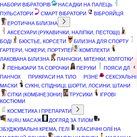
НАБОРИ ВІБРАТОРІВ
НАСАДКИ НА ПАЛЕЦЬ
ПУЛЬСАТОРИ
СМАРТ ВІБРАТОРИ
ВІБРОЯЙЦЯ
ЕРОТИЧНА БІЛИЗНА
АКСЕСУАРИ (РУКАВИЧКИ, НАЛІПКИ, ПЕСТОЩІ)
БОДІ
БЮСТЬЕ, КОРСЕТИ
БІЛИЗНА ДЛЯ СПОРТУ
ГАРТЕРИ, ЧОКЕРИ, ПОРТУПЕЇ
КОМПЛЕКТИ
ЛАКОВАНА БІЛИЗНА
ПАНЧОХИ, МІТЕНКИ, КОЛГОТКИ
‹
ПЕНЬЮАРИ ТА СОРОЧКИ
ПЕРУКИ
ПОЯСИ ДЛЯ
ПАНЧОХ
ПРИКРАСИ НА ТІЛО
РІЗНЕ
СЕКСУАЛЬНІ
МАСКИ
СУКНІ, СПІДНИЦІ, ШОРТИ, ЛОСИНИ, ШТАНИ
СІТКИ (КОМБІНЕЗОНИ)
ТРУСИКИ
ІГРОВІ
КОСТЮМИ
КОСМЕТИКА І ПРЕПАРАТИ
NURU МАСАЖ
ДОГЛЯД ЗА ТІЛОМ
ЗБУДЖУВАЛЬНІ КРЕМА, ГЕЛІ
КЛАСИЧНІ ОЛІЇ НА