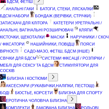
БДСМ, ФЕТІШ
АНАЛЬНІ ГАКИ
БАТОГИ, СТЕКИ, ЛЯСКАЛКИ
БДСМ НАБОРИ
БОНДАЖ (ВЕРІВКИ, СТРІЧКИ)
ЗАТИСКАЧІ ДЛЯ КЛІТОРА
КАТЕТЕРИ УРЕТРАЛЬНІ /
АНАЛЬНІ, ВАГІНАЛЬНІ РОЗШИРЮВАЧІ
КЛЯПИ
КІСТОЧКИ, ЩЕКОТАЛКИ
МАСКИ
НАРУЧНИКИ / СКОЧ
/ ФІКСАТОРИ
НАШИЙНИКИ, ПОВІДЦІ
ПОЯСИ
ВІРНОСТІ
САДО-МАЗО, ФЕТІШ, БДСМ (ІНШЕ)
СВІЧКИ ДЛЯ БДСМ
СИСТЕМИ ФІКСАЦІЇ / РОЗПІРКИ /
МЕБЛІ ДЛЯ СЕКСУ ТА БДСМ
СТИМУЛЯТОРИ ДЛЯ
СОСКІВ
БІЛИЗНА І КОСТЮМИ
АКСЕСУАРИ (РУКАВИЧКИ,НАЛІПКИ, ПЕСТОЩІ)
БОДІ
БЮСТЬЕ, КОРСЕТИ
БІЛИЗНА ДЛЯ СПОРТУ
ЕРОТИЧНА ЧОЛОВІЧА БІЛИЗНА
КОМПЛЕКТИ
ЛАКОВАНА БІЛИЗНА
РОЛЬОВІ