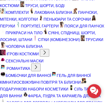
КОСТЮМИ
ТРУСИ, ШОРТИ, БОДІ
КОМПЛЕКТИ
ЛАКОВАНА БІЛИЗНА
ПАНЧОХИ,
МІТЕНКИ, КОЛГОТКИ
ПЕНЬЮАРИ ТА СОРОЧКИ
ПЕРУКИ
ПОРТУПЕЇ, ГАРТЕРИ
ПОЯСИ ДЛЯ ПАНЧОХ
ПРИКРАСИ НА ТІЛО
СУКНІ, СПІДНИЦІ, ШОРТИ,
ЛОСИНИ, ШТАНИ
СІТКИ (КОМБІНЕЗОНИ)
ТРУСИКИ
ЧОЛОВІЧА БІЛИЗНА
ІГРОВІ КОСТЮМИ
СЕКСУАЛЬНІ МАСКИ
РОМАНТИКА
БОМБОЧКИ ДЛЯ ВАННОЇ
ГЕЛЬ ДЛЯ ВАННОЇ
КІМНАТИ
ОСВІЖУВАЧІ ПОВІТРЯ ТА БІЛИЗНИ
ПОДАРУНКОВІ НАБОРИ КОСМЕТИКИ
СІЛЬ ТА ПІНА
ДЛЯ ВАННИ
ФАРБА, ПУДРА ТА КАРАМЕЛЬ ДЛЯ ТІЛА
ЗАСОБИ ДЛЯ ДОГЛЯДУ / АКСЕСУАРИ ДЛЯ ІГРАШОК