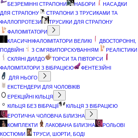
БЕЗРЕМІННІ СТРАПОНИ
НАБОРИ
НАСАДКИ
ДЛЯ СТРАПОНУ
СТРАПОНИ З ТРУСИКАМИ ТА
ФАЛЛОПРОТЕЗИ
ТРУСИКИ ДЛЯ СТРАПОНУ
ФАЛОІМІТАТОРИ
КЛАСИЧНІ
ФАЛОІМІТАТОРИ ВЕЛИКІ
ДВОСТОРОННІ,
ПОДВІЙНІ
З СІМ'ЯВИПОРСКУВАННЯМ
РЕАЛІСТИКИ
СКЛЯНІ ДИЛДО
ТОРСИ ТА ПІВТОРСИ
ФАЛОІМІТАТОРИ З ВІБРАЦІЄЮ
ФЕНТЕЗІЙНІ
ДЛЯ НЬОГО
ЕКСТЕНДЕРИ ДЛЯ ЧОЛОВІКІВ
ЕРЕКЦІЙНІ КІЛЬЦЯ
КІЛЬЦЯ БЕЗ ВІБРАЦІЇ
КІЛЬЦЯ З ВІБРАЦІЄЮ
ЕРОТИЧНА ЧОЛОВІЧА БІЛИЗНА
КОМПЛЕКТИ
ЛАКОВАНА БІЛИЗНА
РОЛЬОВІ
КОСТЮМИ
ТРУСИ, ШОРТИ, БОДІ