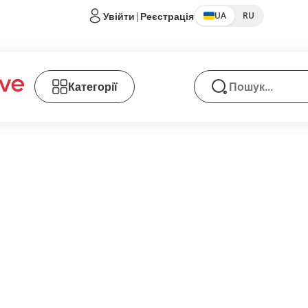
Увійти
|
Реєстрація
UA
RU
Категорії
Пошук товарів