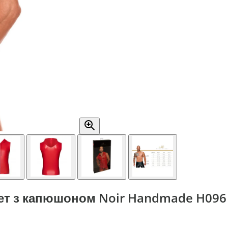
т з капюшоном Noir Handmade H096 I