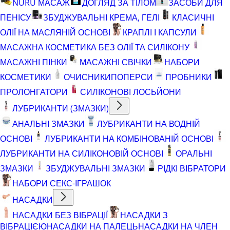
NURU МАСАЖ
ДОГЛЯД ЗА ТІЛОМ
ЗАСОБИ ДЛЯ
ПЕНІСУ
ЗБУДЖУВАЛЬНІ КРЕМА, ГЕЛІ
КЛАСИЧНІ
ОЛІЇ НА МАСЛЯНІЙ ОСНОВІ
КРАПЛІ І КАПСУЛИ
МАСАЖНА КОСМЕТИКА БЕЗ ОЛІЇ ТА СИЛІКОНУ
МАСАЖНІ ПІНКИ
МАСАЖНІ СВІЧКИ
НАБОРИ
КОСМЕТИКИ
ОЧИСНИКИ
ПОПЕРСИ
ПРОБНИКИ
ПРОЛОНГАТОРИ
СИЛІКОНОВІ ЛОСЬЙОНИ
ЛУБРИКАНТИ (ЗМАЗКИ)
АНАЛЬНІ ЗМАЗКИ
ЛУБРИКАНТИ НА ВОДНІЙ
ОСНОВІ
ЛУБРИКАНТИ НА КОМБІНОВАНІЙ ОСНОВІ
ЛУБРИКАНТИ НА СИЛІКОНОВІЙ ОСНОВІ
ОРАЛЬНІ
ЗМАЗКИ
ЗБУДЖУВАЛЬНІ ЗМАЗКИ
РІДКІ ВІБРАТОРИ
НАБОРИ СЕКС-ІГРАШОК
НАСАДКИ
НАСАДКИ БЕЗ ВІБРАЦІЇ
НАСАДКИ З
ВІБРАЦІЄЮ
НАСАДКИ НА ПАЛЕЦЬ
НАСАДКИ НА ЧЛЕН