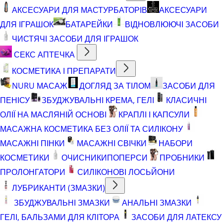
АКСЕСУАРИ ДЛЯ МАСТУРБАТОРІВ
АКСЕСУАРИ
ДЛЯ ІГРАШОК
БАТАРЕЙКИ
ВІДНОВЛЮЮЧІ ЗАСОБИ
ЧИСТЯЧІ ЗАСОБИ ДЛЯ ІГРАШОК
СЕКС АПТЕЧКА
КОСМЕТИКА І ПРЕПАРАТИ
NURU МАСАЖ
ДОГЛЯД ЗА ТІЛОМ
ЗАСОБИ ДЛЯ
ПЕНІСУ
ЗБУДЖУВАЛЬНІ КРЕМА, ГЕЛІ
КЛАСИЧНІ
ОЛІЇ НА МАСЛЯНІЙ ОСНОВІ
КРАПЛІ І КАПСУЛИ
МАСАЖНА КОСМЕТИКА БЕЗ ОЛІЇ ТА СИЛІКОНУ
МАСАЖНІ ПІНКИ
МАСАЖНІ СВІЧКИ
НАБОРИ
КОСМЕТИКИ
ОЧИСНИКИ
ПОПЕРСИ
ПРОБНИКИ
ПРОЛОНГАТОРИ
СИЛІКОНОВІ ЛОСЬЙОНИ
ЛУБРИКАНТИ (ЗМАЗКИ)
ЗБУДЖУВАЛЬНІ ЗМАЗКИ
АНАЛЬНІ ЗМАЗКИ
ГЕЛІ, БАЛЬЗАМИ ДЛЯ КЛІТОРА
ЗАСОБИ ДЛЯ ЛАТЕКСУ