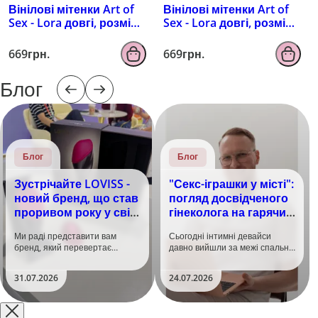
Вінілові мітенки Art of
Вінілові мітенки Art of
Sex - Lora довгі, розмір
Sex - Lora довгі, розмір
M, колір чорний з
M, колір чорний з
ефектом мокрого
ефектом голограми
669грн.
669грн.
оксамиту
Блог
Блог
Блог
Зустрічайте LOVISS -
"Секс-іграшки у місті":
новий бренд, що став
погляд досвідченого
проривом року у світі
гінеколога на гарячий
задоволення!
тренд
Ми раді представити вам
Сьогодні інтимні девайси
бренд, який перевертає
давно вийшли за межі спальні.
уявлення про інтимні іграшки
Дистанційне керування,
та вже встиг стати сенсацією
безшумні моторчики та
31.07.2026
24.07.2026
на міжнародній виставці API
стильний дизайн перетворили
Shanghai-2026!​LOVISS - це
їх на гаджет, який багато хто
поєднання унікальної естетики
використовує, тестує у
та бездога..
публічних місцях: у..