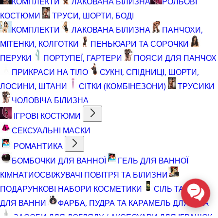
КОМПЛЕКТИ
ЛАКОВАНА БІЛИЗНА
РОЛЬОВІ
КОСТЮМИ
ТРУСИ, ШОРТИ, БОДІ
КОМПЛЕКТИ
ЛАКОВАНА БІЛИЗНА
ПАНЧОХИ,
МІТЕНКИ, КОЛГОТКИ
ПЕНЬЮАРИ ТА СОРОЧКИ
ПЕРУКИ
ПОРТУПЕЇ, ГАРТЕРИ
ПОЯСИ ДЛЯ ПАНЧОХ
ПРИКРАСИ НА ТІЛО
СУКНІ, СПІДНИЦІ, ШОРТИ,
ЛОСИНИ, ШТАНИ
СІТКИ (КОМБІНЕЗОНИ)
ТРУСИКИ
ЧОЛОВІЧА БІЛИЗНА
ІГРОВІ КОСТЮМИ
СЕКСУАЛЬНІ МАСКИ
РОМАНТИКА
БОМБОЧКИ ДЛЯ ВАННОЇ
ГЕЛЬ ДЛЯ ВАННОЇ
КІМНАТИ
ОСВІЖУВАЧІ ПОВІТРЯ ТА БІЛИЗНИ
ПОДАРУНКОВІ НАБОРИ КОСМЕТИКИ
СІЛЬ ТА ПІНА
ДЛЯ ВАННИ
ФАРБА, ПУДРА ТА КАРАМЕЛЬ ДЛЯ ТІЛА
ЗАСОБИ ДЛЯ ДОГЛЯДУ / АКСЕСУАРИ ДЛЯ ІГРАШОК