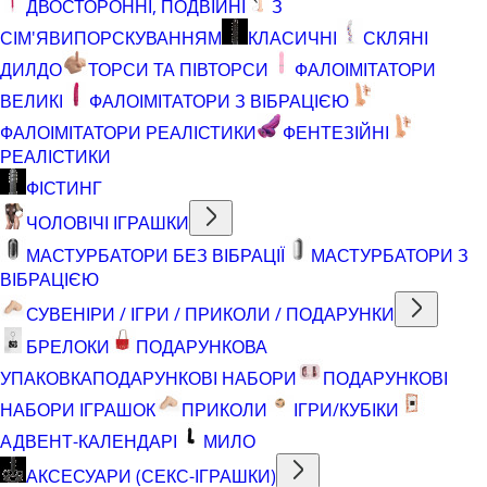
ДВОСТОРОННІ, ПОДВІЙНІ
З
СІМ'ЯВИПОРСКУВАННЯМ
КЛАСИЧНІ
СКЛЯНІ
ДИЛДО
ТОРСИ ТА ПІВТОРСИ
ФАЛОІМІТАТОРИ
ВЕЛИКІ
ФАЛОІМІТАТОРИ З ВІБРАЦІЄЮ
ФАЛОІМІТАТОРИ РЕАЛІСТИКИ
ФЕНТЕЗІЙНІ
РЕАЛІСТИКИ
ФІСТИНГ
ЧОЛОВІЧІ ІГРАШКИ
МАСТУРБАТОРИ БЕЗ ВІБРАЦІЇ
МАСТУРБАТОРИ З
ВІБРАЦІЄЮ
СУВЕНІРИ / ІГРИ / ПРИКОЛИ / ПОДАРУНКИ
БРЕЛОКИ
ПОДАРУНКОВА
УПАКОВКА
ПОДАРУНКОВІ НАБОРИ
ПОДАРУНКОВІ
НАБОРИ ІГРАШОК
ПРИКОЛИ
ІГРИ/КУБІКИ
АДВЕНТ-КАЛЕНДАРІ
МИЛО
АКСЕСУАРИ (СЕКС-ІГРАШКИ)