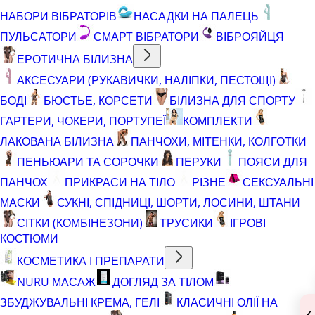
НАБОРИ ВІБРАТОРІВ
НАСАДКИ НА ПАЛЕЦЬ
ПУЛЬСАТОРИ
СМАРТ ВІБРАТОРИ
ВІБРОЯЙЦЯ
ЕРОТИЧНА БІЛИЗНА
АКСЕСУАРИ (РУКАВИЧКИ, НАЛІПКИ, ПЕСТОЩІ)
БОДІ
БЮСТЬЕ, КОРСЕТИ
БІЛИЗНА ДЛЯ СПОРТУ
ГАРТЕРИ, ЧОКЕРИ, ПОРТУПЕЇ
КОМПЛЕКТИ
ЛАКОВАНА БІЛИЗНА
ПАНЧОХИ, МІТЕНКИ, КОЛГОТКИ
ПЕНЬЮАРИ ТА СОРОЧКИ
ПЕРУКИ
ПОЯСИ ДЛЯ
ПАНЧОХ
ПРИКРАСИ НА ТІЛО
РІЗНЕ
СЕКСУАЛЬНІ
МАСКИ
СУКНІ, СПІДНИЦІ, ШОРТИ, ЛОСИНИ, ШТАНИ
СІТКИ (КОМБІНЕЗОНИ)
ТРУСИКИ
ІГРОВІ
КОСТЮМИ
КОСМЕТИКА І ПРЕПАРАТИ
NURU МАСАЖ
ДОГЛЯД ЗА ТІЛОМ
ЗБУДЖУВАЛЬНІ КРЕМА, ГЕЛІ
КЛАСИЧНІ ОЛІЇ НА
‹