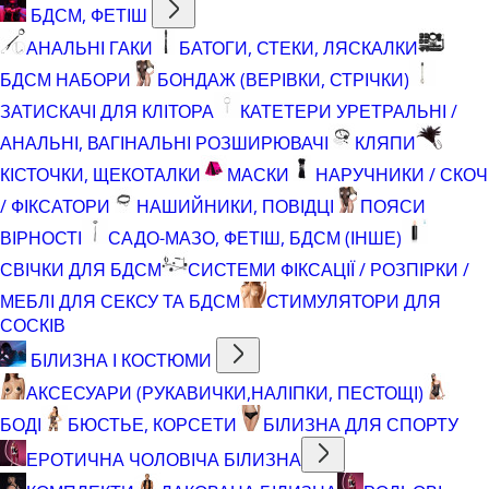
БДСМ, ФЕТІШ
АНАЛЬНІ ГАКИ
БАТОГИ, СТЕКИ, ЛЯСКАЛКИ
БДСМ НАБОРИ
БОНДАЖ (ВЕРІВКИ, СТРІЧКИ)
ЗАТИСКАЧІ ДЛЯ КЛІТОРА
КАТЕТЕРИ УРЕТРАЛЬНІ /
АНАЛЬНІ, ВАГІНАЛЬНІ РОЗШИРЮВАЧІ
КЛЯПИ
КІСТОЧКИ, ЩЕКОТАЛКИ
МАСКИ
НАРУЧНИКИ / СКОЧ
/ ФІКСАТОРИ
НАШИЙНИКИ, ПОВІДЦІ
ПОЯСИ
ВІРНОСТІ
САДО-МАЗО, ФЕТІШ, БДСМ (ІНШЕ)
СВІЧКИ ДЛЯ БДСМ
СИСТЕМИ ФІКСАЦІЇ / РОЗПІРКИ /
МЕБЛІ ДЛЯ СЕКСУ ТА БДСМ
СТИМУЛЯТОРИ ДЛЯ
СОСКІВ
БІЛИЗНА І КОСТЮМИ
АКСЕСУАРИ (РУКАВИЧКИ,НАЛІПКИ, ПЕСТОЩІ)
БОДІ
БЮСТЬЕ, КОРСЕТИ
БІЛИЗНА ДЛЯ СПОРТУ
ЕРОТИЧНА ЧОЛОВІЧА БІЛИЗНА