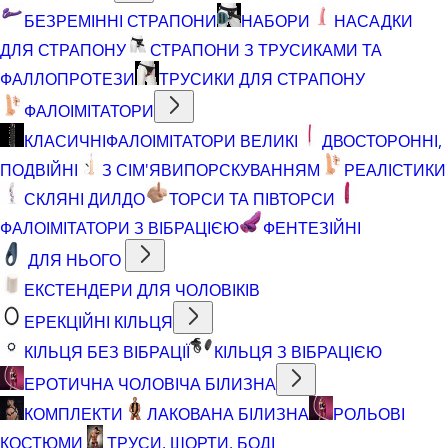
БЕЗРЕМІННІ СТРАПОНИ
НАБОРИ
НАСАДКИ
ДЛЯ СТРАПОНУ
СТРАПОНИ З ТРУСИКАМИ ТА
ФАЛЛОПРОТЕЗИ
ТРУСИКИ ДЛЯ СТРАПОНУ
ФАЛОІМІТАТОРИ
КЛАСИЧНІ
ФАЛОІМІТАТОРИ ВЕЛИКІ
ДВОСТОРОННІ,
ПОДВІЙНІ
З СІМ'ЯВИПОРСКУВАННЯМ
РЕАЛІСТИКИ
СКЛЯНІ ДИЛДО
ТОРСИ ТА ПІВТОРСИ
ФАЛОІМІТАТОРИ З ВІБРАЦІЄЮ
ФЕНТЕЗІЙНІ
ДЛЯ НЬОГО
ЕКСТЕНДЕРИ ДЛЯ ЧОЛОВІКІВ
ЕРЕКЦІЙНІ КІЛЬЦЯ
КІЛЬЦЯ БЕЗ ВІБРАЦІЇ
КІЛЬЦЯ З ВІБРАЦІЄЮ
ЕРОТИЧНА ЧОЛОВІЧА БІЛИЗНА
КОМПЛЕКТИ
ЛАКОВАНА БІЛИЗНА
РОЛЬОВІ
КОСТЮМИ
ТРУСИ, ШОРТИ, БОДІ