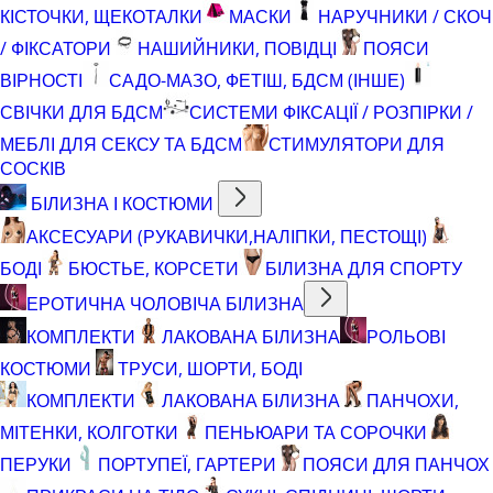
КІСТОЧКИ, ЩЕКОТАЛКИ
МАСКИ
НАРУЧНИКИ / СКОЧ
/ ФІКСАТОРИ
НАШИЙНИКИ, ПОВІДЦІ
ПОЯСИ
ВІРНОСТІ
САДО-МАЗО, ФЕТІШ, БДСМ (ІНШЕ)
СВІЧКИ ДЛЯ БДСМ
СИСТЕМИ ФІКСАЦІЇ / РОЗПІРКИ /
МЕБЛІ ДЛЯ СЕКСУ ТА БДСМ
СТИМУЛЯТОРИ ДЛЯ
СОСКІВ
БІЛИЗНА І КОСТЮМИ
АКСЕСУАРИ (РУКАВИЧКИ,НАЛІПКИ, ПЕСТОЩІ)
БОДІ
БЮСТЬЕ, КОРСЕТИ
БІЛИЗНА ДЛЯ СПОРТУ
ЕРОТИЧНА ЧОЛОВІЧА БІЛИЗНА
КОМПЛЕКТИ
ЛАКОВАНА БІЛИЗНА
РОЛЬОВІ
КОСТЮМИ
ТРУСИ, ШОРТИ, БОДІ
КОМПЛЕКТИ
ЛАКОВАНА БІЛИЗНА
ПАНЧОХИ,
МІТЕНКИ, КОЛГОТКИ
ПЕНЬЮАРИ ТА СОРОЧКИ
ПЕРУКИ
ПОРТУПЕЇ, ГАРТЕРИ
ПОЯСИ ДЛЯ ПАНЧОХ