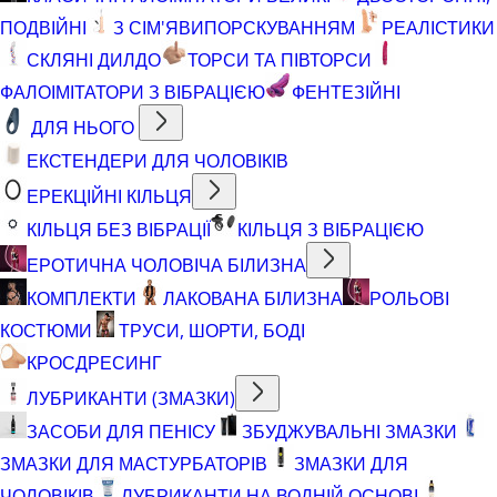
ПОДВІЙНІ
З СІМ'ЯВИПОРСКУВАННЯМ
РЕАЛІСТИКИ
СКЛЯНІ ДИЛДО
ТОРСИ ТА ПІВТОРСИ
ФАЛОІМІТАТОРИ З ВІБРАЦІЄЮ
ФЕНТЕЗІЙНІ
ДЛЯ НЬОГО
ЕКСТЕНДЕРИ ДЛЯ ЧОЛОВІКІВ
ЕРЕКЦІЙНІ КІЛЬЦЯ
КІЛЬЦЯ БЕЗ ВІБРАЦІЇ
КІЛЬЦЯ З ВІБРАЦІЄЮ
ЕРОТИЧНА ЧОЛОВІЧА БІЛИЗНА
КОМПЛЕКТИ
ЛАКОВАНА БІЛИЗНА
РОЛЬОВІ
КОСТЮМИ
ТРУСИ, ШОРТИ, БОДІ
КРОСДРЕСИНГ
ЛУБРИКАНТИ (ЗМАЗКИ)
ЗАСОБИ ДЛЯ ПЕНІСУ
ЗБУДЖУВАЛЬНІ ЗМАЗКИ
ЗМАЗКИ ДЛЯ МАСТУРБАТОРІВ
ЗМАЗКИ ДЛЯ
ЧОЛОВІКІВ
ЛУБРИКАНТИ НА ВОДНІЙ ОСНОВІ