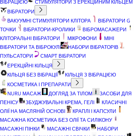
ВІБРАЦІЄЮ
СТИМУЛЯТОРИ З ЕРЕКЦІЙНИМ КІЛЬЦЕМ
ВІБРАТОРИ
ВАКУУМНІ СТИМУЛЯТОРИ КЛІТОРА
ВІБРАТОРИ G
ТОЧКИ
ВІБРАТОРИ-КРОЛИКИ
ВІБРОМАСАЖЕРИ
КЛІТОРАЛЬНІ ВІБРАТОРИ
МІКРОФОНИ
МІНІ
ВІБРАТОРИ ТА ВІБРОКУЛІ
НАБОРИ ВІБРАТОРІВ
ПУЛЬСАТОРИ
СМАРТ ВІБРАТОРИ
ЕРЕКЦІЙНІ КІЛЬЦЯ
КІЛЬЦЯ БЕЗ ВІБРАЦІЇ
КІЛЬЦЯ З ВІБРАЦІЄЮ
КОСМЕТИКА І ПРЕПАРАТИ
NURU МАСАЖ
ДОГЛЯД ЗА ТІЛОМ
ЗАСОБИ ДЛЯ
ПЕНІСУ
ЗБУДЖУВАЛЬНІ КРЕМА, ГЕЛІ
КЛАСИЧНІ
ОЛІЇ НА МАСЛЯНІЙ ОСНОВІ
КРАПЛІ І КАПСУЛИ
МАСАЖНА КОСМЕТИКА БЕЗ ОЛІЇ ТА СИЛІКОНУ
МАСАЖНІ ПІНКИ
МАСАЖНІ СВІЧКИ
НАБОРИ