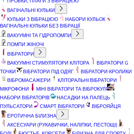
ПРОБКИ, ПЛАГИ З ВІБРАЦІЄЮ
ВАГІНАЛЬНІ КУЛЬКИ
КУЛЬКИ З ВІБРАЦІЄЮ
НАБОРИ КУЛЬОК
ВАГІНАЛЬНІ КУЛЬКИ БЕЗ ВІБРАЦІЇ
ВАКУУМНІ ТА ГІДРОПОМПИ
ПОМПИ ЖІНОЧІ
ВІБРАТОРИ
ВАКУУМНІ СТИМУЛЯТОРИ КЛІТОРА
ВІБРАТОРИ G
ТОЧКИ
ВІБРАТОРИ ПІД ОДЯГ
ВІБРАТОРИ-КРОЛИКИ
ВІБРОМАСАЖЕРИ
КЛІТОРАЛЬНІ ВІБРАТОРИ
МІКРОФОНИ
МІНІ ВІБРАТОРИ ТА ВІБРОКУЛІ
НАБОРИ ВІБРАТОРІВ
НАСАДКИ НА ПАЛЕЦЬ
ПУЛЬСАТОРИ
СМАРТ ВІБРАТОРИ
ВІБРОЯЙЦЯ
ЕРОТИЧНА БІЛИЗНА
АКСЕСУАРИ (РУКАВИЧКИ, НАЛІПКИ, ПЕСТОЩІ)
БОДІ
БЮСТЬЕ, КОРСЕТИ
БІЛИЗНА ДЛЯ СПОРТУ