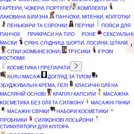
ГАРТЕРИ, ЧОКЕРИ, ПОРТУПЕЇ
КОМПЛЕКТИ
ЛАКОВАНА БІЛИЗНА
ПАНЧОХИ, МІТЕНКИ, КОЛГОТКИ
ПЕНЬЮАРИ ТА СОРОЧКИ
ПЕРУКИ
ПОЯСИ ДЛЯ
ПАНЧОХ
ПРИКРАСИ НА ТІЛО
РІЗНЕ
СЕКСУАЛЬНІ
МАСКИ
СУКНІ, СПІДНИЦІ, ШОРТИ, ЛОСИНИ, ШТАНИ
‹
СІТКИ (КОМБІНЕЗОНИ)
ТРУСИКИ
ІГРОВІ
КОСТЮМИ
КОСМЕТИКА І ПРЕПАРАТИ
NURU МАСАЖ
ДОГЛЯД ЗА ТІЛОМ
ЗБУДЖУВАЛЬНІ КРЕМА, ГЕЛІ
КЛАСИЧНІ ОЛІЇ НА
МАСЛЯНІЙ ОСНОВІ
КРАПЛІ І КАПСУЛИ
МАСАЖНА
КОСМЕТИКА БЕЗ ОЛІЇ ТА СИЛІКОНУ
МАСАЖНІ ПІНКИ
МАСАЖНІ СВІЧКИ
НАБОРИ КОСМЕТИКИ
ПРОБНИКИ
СИЛІКОНОВІ ЛОСЬЙОНИ
СТИМУЛЯТОРИ ДЛЯ КЛІТОРА