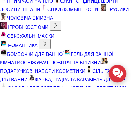
ПРИКРАСИ НА ТІЛО
СУКНІ, СПІДНИЦІ, ШОРТИ,
ЛОСИНИ, ШТАНИ
СІТКИ (КОМБІНЕЗОНИ)
ТРУСИКИ
ЧОЛОВІЧА БІЛИЗНА
ІГРОВІ КОСТЮМИ
СЕКСУАЛЬНІ МАСКИ
РОМАНТИКА
БОМБОЧКИ ДЛЯ ВАННОЇ
ГЕЛЬ ДЛЯ ВАННОЇ
КІМНАТИ
ОСВІЖУВАЧІ ПОВІТРЯ ТА БІЛИЗНИ
ПОДАРУНКОВІ НАБОРИ КОСМЕТИКИ
СІЛЬ ТА ПІНА
ДЛЯ ВАННИ
ФАРБА, ПУДРА ТА КАРАМЕЛЬ ДЛЯ ТІЛА
ЗАСОБИ ДЛЯ ДОГЛЯДУ / АКСЕСУАРИ ДЛЯ ІГРАШОК
АКСЕСУАРИ ДЛЯ МАСТУРБАТОРІВ
АКСЕСУАРИ
ДЛЯ ІГРАШОК
БАТАРЕЙКИ
ВІДНОВЛЮЮЧІ ЗАСОБИ
ЧИСТЯЧІ ЗАСОБИ ДЛЯ ІГРАШОК