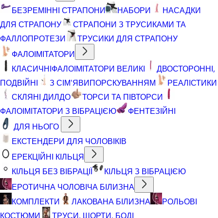
БЕЗРЕМІННІ СТРАПОНИ
НАБОРИ
НАСАДКИ
ДЛЯ СТРАПОНУ
СТРАПОНИ З ТРУСИКАМИ ТА
ФАЛЛОПРОТЕЗИ
ТРУСИКИ ДЛЯ СТРАПОНУ
ФАЛОІМІТАТОРИ
КЛАСИЧНІ
ФАЛОІМІТАТОРИ ВЕЛИКІ
ДВОСТОРОННІ,
ПОДВІЙНІ
З СІМ'ЯВИПОРСКУВАННЯМ
РЕАЛІСТИКИ
СКЛЯНІ ДИЛДО
ТОРСИ ТА ПІВТОРСИ
ФАЛОІМІТАТОРИ З ВІБРАЦІЄЮ
ФЕНТЕЗІЙНІ
ДЛЯ НЬОГО
ЕКСТЕНДЕРИ ДЛЯ ЧОЛОВІКІВ
ЕРЕКЦІЙНІ КІЛЬЦЯ
КІЛЬЦЯ БЕЗ ВІБРАЦІЇ
КІЛЬЦЯ З ВІБРАЦІЄЮ
ЕРОТИЧНА ЧОЛОВІЧА БІЛИЗНА
КОМПЛЕКТИ
ЛАКОВАНА БІЛИЗНА
РОЛЬОВІ
КОСТЮМИ
ТРУСИ, ШОРТИ, БОДІ