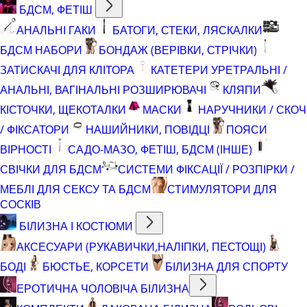
БДСМ, ФЕТІШ
АНАЛЬНІ ГАКИ
БАТОГИ, СТЕКИ, ЛЯСКАЛКИ
БДСМ НАБОРИ
БОНДАЖ (ВЕРІВКИ, СТРІЧКИ)
ЗАТИСКАЧІ ДЛЯ КЛІТОРА
КАТЕТЕРИ УРЕТРАЛЬНІ /
АНАЛЬНІ, ВАГІНАЛЬНІ РОЗШИРЮВАЧІ
КЛЯПИ
КІСТОЧКИ, ЩЕКОТАЛКИ
МАСКИ
НАРУЧНИКИ / СКОЧ
/ ФІКСАТОРИ
НАШИЙНИКИ, ПОВІДЦІ
ПОЯСИ
ВІРНОСТІ
САДО-МАЗО, ФЕТІШ, БДСМ (ІНШЕ)
СВІЧКИ ДЛЯ БДСМ
СИСТЕМИ ФІКСАЦІЇ / РОЗПІРКИ /
МЕБЛІ ДЛЯ СЕКСУ ТА БДСМ
СТИМУЛЯТОРИ ДЛЯ
СОСКІВ
БІЛИЗНА І КОСТЮМИ
АКСЕСУАРИ (РУКАВИЧКИ,НАЛІПКИ, ПЕСТОЩІ)
БОДІ
БЮСТЬЕ, КОРСЕТИ
БІЛИЗНА ДЛЯ СПОРТУ
ЕРОТИЧНА ЧОЛОВІЧА БІЛИЗНА