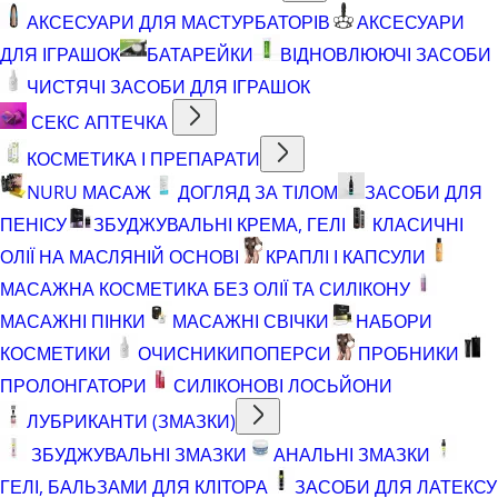
АКСЕСУАРИ ДЛЯ МАСТУРБАТОРІВ
АКСЕСУАРИ
ДЛЯ ІГРАШОК
БАТАРЕЙКИ
ВІДНОВЛЮЮЧІ ЗАСОБИ
ЧИСТЯЧІ ЗАСОБИ ДЛЯ ІГРАШОК
СЕКС АПТЕЧКА
КОСМЕТИКА І ПРЕПАРАТИ
NURU МАСАЖ
ДОГЛЯД ЗА ТІЛОМ
ЗАСОБИ ДЛЯ
ПЕНІСУ
ЗБУДЖУВАЛЬНІ КРЕМА, ГЕЛІ
КЛАСИЧНІ
ОЛІЇ НА МАСЛЯНІЙ ОСНОВІ
КРАПЛІ І КАПСУЛИ
МАСАЖНА КОСМЕТИКА БЕЗ ОЛІЇ ТА СИЛІКОНУ
МАСАЖНІ ПІНКИ
МАСАЖНІ СВІЧКИ
НАБОРИ
КОСМЕТИКИ
ОЧИСНИКИ
ПОПЕРСИ
ПРОБНИКИ
ПРОЛОНГАТОРИ
СИЛІКОНОВІ ЛОСЬЙОНИ
ЛУБРИКАНТИ (ЗМАЗКИ)
ЗБУДЖУВАЛЬНІ ЗМАЗКИ
АНАЛЬНІ ЗМАЗКИ
ГЕЛІ, БАЛЬЗАМИ ДЛЯ КЛІТОРА
ЗАСОБИ ДЛЯ ЛАТЕКСУ