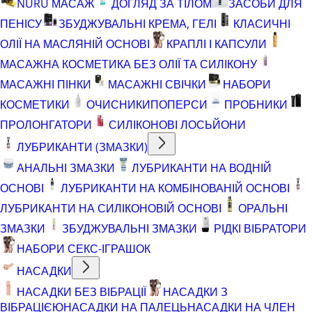
NURU МАСАЖ
ДОГЛЯД ЗА ТІЛОМ
ЗАСОБИ ДЛЯ
ПЕНІСУ
ЗБУДЖУВАЛЬНІ КРЕМА, ГЕЛІ
КЛАСИЧНІ
ОЛІЇ НА МАСЛЯНІЙ ОСНОВІ
КРАПЛІ І КАПСУЛИ
МАСАЖНА КОСМЕТИКА БЕЗ ОЛІЇ ТА СИЛІКОНУ
МАСАЖНІ ПІНКИ
МАСАЖНІ СВІЧКИ
НАБОРИ
КОСМЕТИКИ
ОЧИСНИКИ
ПОПЕРСИ
ПРОБНИКИ
ПРОЛОНГАТОРИ
СИЛІКОНОВІ ЛОСЬЙОНИ
ЛУБРИКАНТИ (ЗМАЗКИ)
АНАЛЬНІ ЗМАЗКИ
ЛУБРИКАНТИ НА ВОДНІЙ
ОСНОВІ
ЛУБРИКАНТИ НА КОМБІНОВАНІЙ ОСНОВІ
ЛУБРИКАНТИ НА СИЛІКОНОВІЙ ОСНОВІ
ОРАЛЬНІ
ЗМАЗКИ
ЗБУДЖУВАЛЬНІ ЗМАЗКИ
РІДКІ ВІБРАТОРИ
НАБОРИ СЕКС-ІГРАШОК
НАСАДКИ
НАСАДКИ БЕЗ ВІБРАЦІЇ
НАСАДКИ З
ВІБРАЦІЄЮ
НАСАДКИ НА ПАЛЕЦЬ
НАСАДКИ НА ЧЛЕН