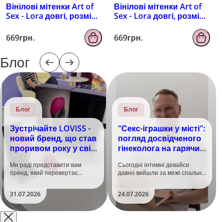
Вінілові мітенки Art of
Вінілові мітенки Art of
Sex - Lora довгі, розмір
Sex - Lora довгі, розмір
M, колір чорний з
M, колір чорний з
ефектом мокрого
ефектом голограми
669грн.
669грн.
оксамиту
Блог
Блог
Блог
Зустрічайте LOVISS -
"Секс-іграшки у місті":
новий бренд, що став
погляд досвідченого
проривом року у світі
гінеколога на гарячий
задоволення!
тренд
Ми раді представити вам
Сьогодні інтимні девайси
бренд, який перевертає
давно вийшли за межі спальні.
уявлення про інтимні іграшки
Дистанційне керування,
та вже встиг стати сенсацією
безшумні моторчики та
31.07.2026
24.07.2026
на міжнародній виставці API
стильний дизайн перетворили
Shanghai-2026!​LOVISS - це
їх на гаджет, який багато хто
поєднання унікальної естетики
використовує, тестує у
та бездога..
публічних місцях: у..