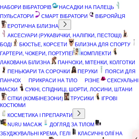
НАБОРИ ВІБРАТОРІВ
НАСАДКИ НА ПАЛЕЦЬ
ПУЛЬСАТОРИ
СМАРТ ВІБРАТОРИ
ВІБРОЯЙЦЯ
ЕРОТИЧНА БІЛИЗНА
АКСЕСУАРИ (РУКАВИЧКИ, НАЛІПКИ, ПЕСТОЩІ)
БОДІ
БЮСТЬЕ, КОРСЕТИ
БІЛИЗНА ДЛЯ СПОРТУ
ГАРТЕРИ, ЧОКЕРИ, ПОРТУПЕЇ
КОМПЛЕКТИ
ЛАКОВАНА БІЛИЗНА
ПАНЧОХИ, МІТЕНКИ, КОЛГОТКИ
ПЕНЬЮАРИ ТА СОРОЧКИ
ПЕРУКИ
ПОЯСИ ДЛЯ
ПАНЧОХ
ПРИКРАСИ НА ТІЛО
РІЗНЕ
СЕКСУАЛЬНІ
МАСКИ
СУКНІ, СПІДНИЦІ, ШОРТИ, ЛОСИНИ, ШТАНИ
СІТКИ (КОМБІНЕЗОНИ)
ТРУСИКИ
ІГРОВІ
КОСТЮМИ
КОСМЕТИКА І ПРЕПАРАТИ
NURU МАСАЖ
ДОГЛЯД ЗА ТІЛОМ
ЗБУДЖУВАЛЬНІ КРЕМА, ГЕЛІ
КЛАСИЧНІ ОЛІЇ НА
‹