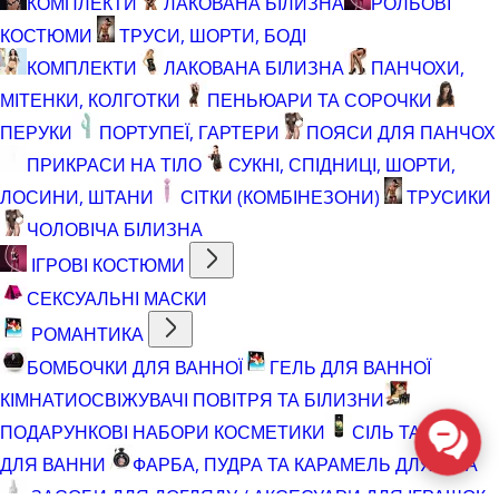
КОМПЛЕКТИ
ЛАКОВАНА БІЛИЗНА
РОЛЬОВІ
КОСТЮМИ
ТРУСИ, ШОРТИ, БОДІ
КОМПЛЕКТИ
ЛАКОВАНА БІЛИЗНА
ПАНЧОХИ,
МІТЕНКИ, КОЛГОТКИ
ПЕНЬЮАРИ ТА СОРОЧКИ
ПЕРУКИ
ПОРТУПЕЇ, ГАРТЕРИ
ПОЯСИ ДЛЯ ПАНЧОХ
ПРИКРАСИ НА ТІЛО
СУКНІ, СПІДНИЦІ, ШОРТИ,
ЛОСИНИ, ШТАНИ
СІТКИ (КОМБІНЕЗОНИ)
ТРУСИКИ
ЧОЛОВІЧА БІЛИЗНА
ІГРОВІ КОСТЮМИ
СЕКСУАЛЬНІ МАСКИ
РОМАНТИКА
БОМБОЧКИ ДЛЯ ВАННОЇ
ГЕЛЬ ДЛЯ ВАННОЇ
КІМНАТИ
ОСВІЖУВАЧІ ПОВІТРЯ ТА БІЛИЗНИ
ПОДАРУНКОВІ НАБОРИ КОСМЕТИКИ
СІЛЬ ТА ПІНА
ДЛЯ ВАННИ
ФАРБА, ПУДРА ТА КАРАМЕЛЬ ДЛЯ ТІЛА
ЗАСОБИ ДЛЯ ДОГЛЯДУ / АКСЕСУАРИ ДЛЯ ІГРАШОК