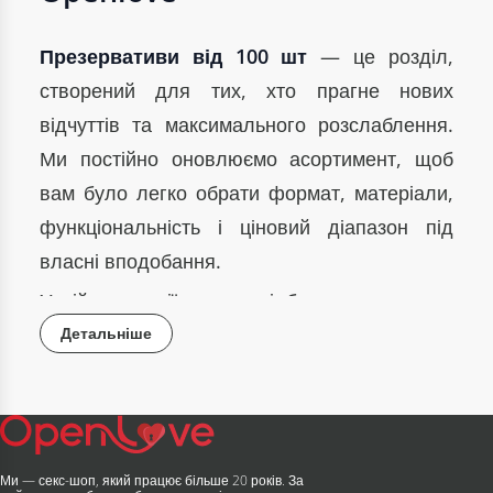
Презервативи від 100 шт
— це розділ,
створений для тих, хто прагне нових
відчуттів та максимального розслаблення.
Ми постійно оновлюємо асортимент, щоб
вам було легко обрати формат, матеріали,
функціональність і ціновий діапазон під
власні вподобання.
У цій категорії зручно підбирати товари як
для першого знайомства з інтимною
Детальніше
сферою, так і для досвідчених користувачів,
які прагнуть розширити свої горизонти.
Як обрати найкращий варіант?
Ми — секс-шоп, який працює більше 20 років. За