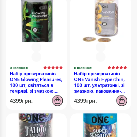
В наявності
В наявності
Набір презервативів
Набір презервативів
ONE Glowing Pleasures,
ONE Vanish Hyperthin,
100 шт, світяться в
100 шт, ультратонкі, зі
темряві, зі змазкою,
змазкою, паковання-
паковання-тубус
тубус
4399грн.
4399грн.