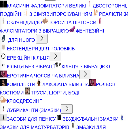
КЛАСИЧНІ
ФАЛОІМІТАТОРИ ВЕЛИКІ
ДВОСТОРОННІ,
ПОДВІЙНІ
З СІМ'ЯВИПОРСКУВАННЯМ
РЕАЛІСТИКИ
СКЛЯНІ ДИЛДО
ТОРСИ ТА ПІВТОРСИ
ФАЛОІМІТАТОРИ З ВІБРАЦІЄЮ
ФЕНТЕЗІЙНІ
ДЛЯ НЬОГО
ЕКСТЕНДЕРИ ДЛЯ ЧОЛОВІКІВ
ЕРЕКЦІЙНІ КІЛЬЦЯ
КІЛЬЦЯ БЕЗ ВІБРАЦІЇ
КІЛЬЦЯ З ВІБРАЦІЄЮ
ЕРОТИЧНА ЧОЛОВІЧА БІЛИЗНА
КОМПЛЕКТИ
ЛАКОВАНА БІЛИЗНА
РОЛЬОВІ
КОСТЮМИ
ТРУСИ, ШОРТИ, БОДІ
КРОСДРЕСИНГ
ЛУБРИКАНТИ (ЗМАЗКИ)
ЗАСОБИ ДЛЯ ПЕНІСУ
ЗБУДЖУВАЛЬНІ ЗМАЗКИ
ЗМАЗКИ ДЛЯ МАСТУРБАТОРІВ
ЗМАЗКИ ДЛЯ