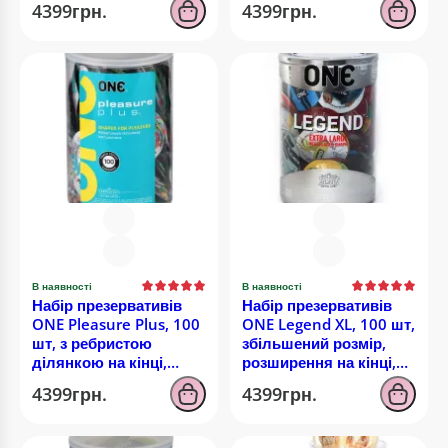
4399грн.
4399грн.
В наявності
В наявності
Набір презервативів
Набір презервативів
ONE Pleasure Plus, 100
ONE Legend XL, 100 шт,
шт, з ребристою
збільшений розмір,
ділянкою на кінці,
розширення на кінці,
паковання-тубус
паковання-тубус
4399грн.
4399грн.