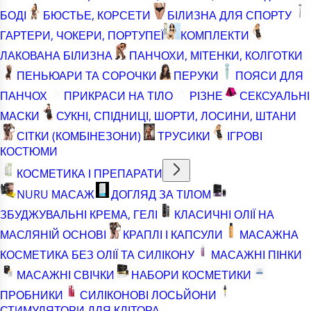
БОДІ
БЮСТЬЕ, КОРСЕТИ
БІЛИЗНА ДЛЯ СПОРТУ
ГАРТЕРИ, ЧОКЕРИ, ПОРТУПЕЇ
КОМПЛЕКТИ
ЛАКОВАНА БІЛИЗНА
ПАНЧОХИ, МІТЕНКИ, КОЛГОТКИ
ПЕНЬЮАРИ ТА СОРОЧКИ
ПЕРУКИ
ПОЯСИ ДЛЯ
ПАНЧОХ
ПРИКРАСИ НА ТІЛО
РІЗНЕ
СЕКСУАЛЬНІ
МАСКИ
СУКНІ, СПІДНИЦІ, ШОРТИ, ЛОСИНИ, ШТАНИ
СІТКИ (КОМБІНЕЗОНИ)
ТРУСИКИ
ІГРОВІ
КОСТЮМИ
КОСМЕТИКА І ПРЕПАРАТИ
NURU МАСАЖ
ДОГЛЯД ЗА ТІЛОМ
ЗБУДЖУВАЛЬНІ КРЕМА, ГЕЛІ
КЛАСИЧНІ ОЛІЇ НА
МАСЛЯНІЙ ОСНОВІ
КРАПЛІ І КАПСУЛИ
МАСАЖНА
КОСМЕТИКА БЕЗ ОЛІЇ ТА СИЛІКОНУ
МАСАЖНІ ПІНКИ
МАСАЖНІ СВІЧКИ
НАБОРИ КОСМЕТИКИ
ПРОБНИКИ
СИЛІКОНОВІ ЛОСЬЙОНИ
СТИМУЛЯТОРИ ДЛЯ КЛІТОРА