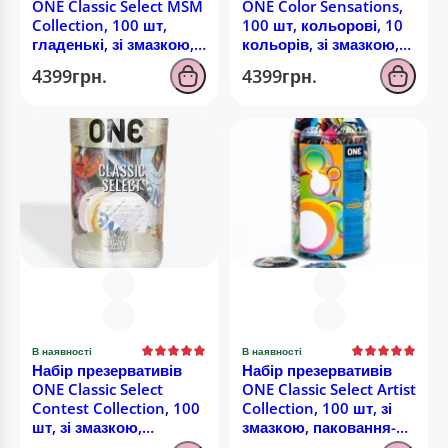
ONE Classic Select MSM
ONE Color Sensations,
Collection, 100 шт,
100 шт, кольорові, 10
гладенькі, зі змазкою,
кольорів, зі змазкою,
паковання-тубус
паковання-тубус
4399грн.
4399грн.
В наявності
В наявності
Набір презервативів
Набір презервативів
ONE Classic Select
ONE Classic Select Artist
Contest Collection, 100
Collection, 100 шт, зі
шт, зі змазкою,
змазкою, паковання-
паковання-тубус
тубус