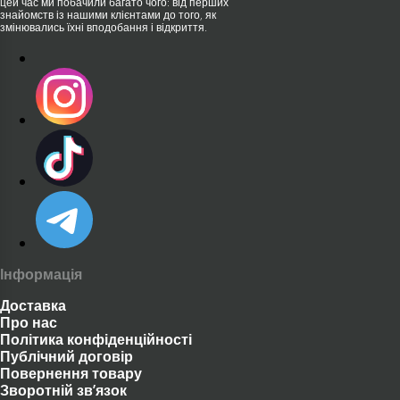
цей час ми побачили багато чого: від перших
знайомств із нашими клієнтами до того, як
змінювались їхні вподобання і відкриття.
Звертайте увагу на ключові характеристики:
розмір, форму, матеріал виготовлення та
наявність додаткових функцій (наприклад,
вібрації або підігріву). Правильно підібраний
товар стане не лише чудовим придбанням
для себе, але й ідеальним делікатним
подарунком.
Супутні товари, які вам
Інформація
знадобляться
Доставка
Про нас
Політика конфіденційності
Для зручності ми підготували корисні
Публічний договір
посилання:
Повернення товару
Зворотній зв’язок