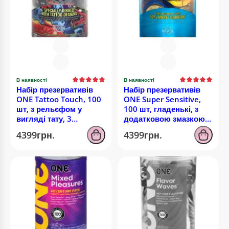
В наявності
В наявності
Набір презервативів
Набір презервативів
ONE Tattoo Touch, 100
ONE Super Sensitive,
шт, з рельєфом у
100 шт, гладенькі, з
вигляді тату, 3
додатковою змазкою,
різновиди, паковання-
паковання-тубус
4399грн.
4399грн.
тубус