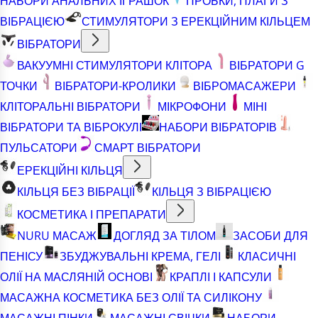
НАБОРИ АНАЛЬНИХ ІГРАШОК
ПРОБКИ, ПЛАГИ З
ВІБРАЦІЄЮ
СТИМУЛЯТОРИ З ЕРЕКЦІЙНИМ КІЛЬЦЕМ
ВІБРАТОРИ
ВАКУУМНІ СТИМУЛЯТОРИ КЛІТОРА
ВІБРАТОРИ G
ТОЧКИ
ВІБРАТОРИ-КРОЛИКИ
ВІБРОМАСАЖЕРИ
КЛІТОРАЛЬНІ ВІБРАТОРИ
МІКРОФОНИ
МІНІ
ВІБРАТОРИ ТА ВІБРОКУЛІ
НАБОРИ ВІБРАТОРІВ
ПУЛЬСАТОРИ
СМАРТ ВІБРАТОРИ
ЕРЕКЦІЙНІ КІЛЬЦЯ
КІЛЬЦЯ БЕЗ ВІБРАЦІЇ
КІЛЬЦЯ З ВІБРАЦІЄЮ
КОСМЕТИКА І ПРЕПАРАТИ
NURU МАСАЖ
ДОГЛЯД ЗА ТІЛОМ
ЗАСОБИ ДЛЯ
ПЕНІСУ
ЗБУДЖУВАЛЬНІ КРЕМА, ГЕЛІ
КЛАСИЧНІ
ОЛІЇ НА МАСЛЯНІЙ ОСНОВІ
КРАПЛІ І КАПСУЛИ
МАСАЖНА КОСМЕТИКА БЕЗ ОЛІЇ ТА СИЛІКОНУ
МАСАЖНІ ПІНКИ
МАСАЖНІ СВІЧКИ
НАБОРИ