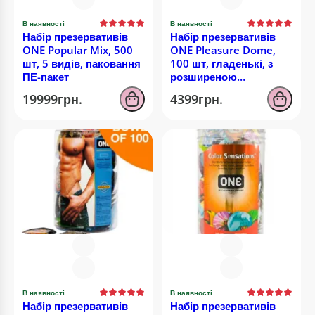
В наявності
В наявності
Набір презервативів
Набір презервативів
ONE Popular Mix, 500
ONE Pleasure Dome,
шт, 5 видів, паковання
100 шт, гладенькі, з
ПЕ-пакет
розширеною
головкою, паковання-
19999грн.
4399грн.
тубус
В наявності
В наявності
Набір презервативів
Набір презервативів