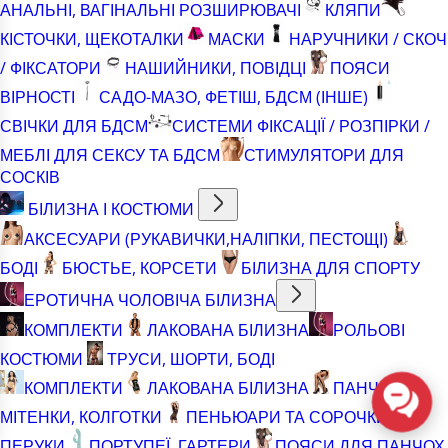
АНАЛЬНІ, ВАГІНАЛЬНІ РОЗШИРЮВАЧІ
КЛЯПИ
КІСТОЧКИ, ЩЕКОТАЛКИ
МАСКИ
НАРУЧНИКИ / СКОЧ
/ ФІКСАТОРИ
НАШИЙНИКИ, ПОВІДЦІ
ПОЯСИ
ВІРНОСТІ
САДО-МАЗО, ФЕТІШ, БДСМ (ІНШЕ)
СВІЧКИ ДЛЯ БДСМ
СИСТЕМИ ФІКСАЦІЇ / РОЗПІРКИ /
МЕБЛІ ДЛЯ СЕКСУ ТА БДСМ
СТИМУЛЯТОРИ ДЛЯ
СОСКІВ
БІЛИЗНА І КОСТЮМИ
АКСЕСУАРИ (РУКАВИЧКИ,НАЛІПКИ, ПЕСТОЩІ)
БОДІ
БЮСТЬЕ, КОРСЕТИ
БІЛИЗНА ДЛЯ СПОРТУ
ЕРОТИЧНА ЧОЛОВІЧА БІЛИЗНА
КОМПЛЕКТИ
ЛАКОВАНА БІЛИЗНА
РОЛЬОВІ
КОСТЮМИ
ТРУСИ, ШОРТИ, БОДІ
КОМПЛЕКТИ
ЛАКОВАНА БІЛИЗНА
ПАНЧОХИ,
МІТЕНКИ, КОЛГОТКИ
ПЕНЬЮАРИ ТА СОРОЧКИ
ПЕРУКИ
ПОРТУПЕЇ, ГАРТЕРИ
ПОЯСИ ДЛЯ ПАНЧОХ