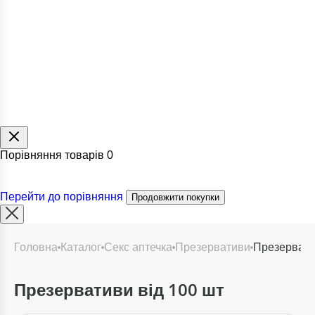
Порівняння товарів
0
Перейти до порівняння
Продовжити покупки
головна
каталог
секс аптечка
презервативи
презерват
Презервативи від 100 шт