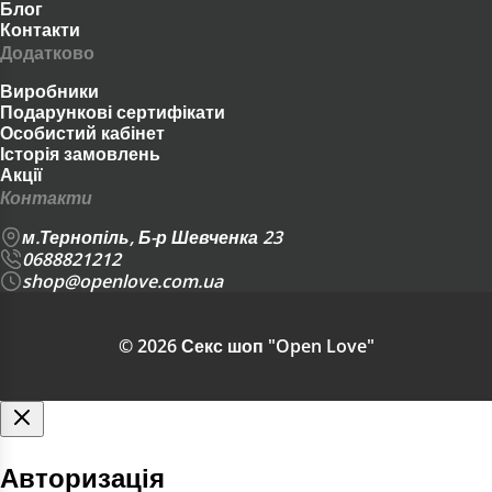
Блог
ДЛЯ НЕЇ > КОСМЕТИКА І ПРЕПАРАТИ >
Контакти
Додатково
ДОГЛЯД ЗА ТІЛОМ
Виробники
СЕКС АПТЕЧКА > КОСМЕТИКА І
Подарункові сертифікати
Особистий кабінет
ПРЕПАРАТИ > ДОГЛЯД ЗА ТІЛОМ
Історія замовлень
Акції
ДЛЯ ПАР > КОСМЕТИКА І ПРЕПАРАТИ
Контакти
> ДОГЛЯД ЗА ТІЛОМ
м.Тернопіль, Б-р Шевченка 23
0688821212
Якщо ви не впевнені з вибором, почніть із
shop@openlove.com.ua
найбільш популярних моделей або
зверніться до наших консультантів — ми
© 2026 Секс шоп "Open Love"
гарантуємо повну анонімність та швидку
доставку по всій Україні.
Авторизація