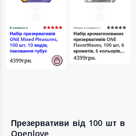
В наявності
Немає в наявності
Набір презервативів
Набір ароматизованих
ONE Mixed Pleasures,
презервативів ONE
100 шт, 10 видів,
FlavorWaves, 100 шт, 6
паковання-тубус
ароматів, 6 кольорів,
паковання-тубус
4399грн.
4399грн.
Презервативи від 100 шт в
Openlove