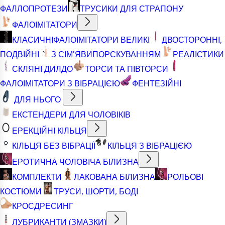
ФАЛЛОПРОТЕЗИ
ТРУСИКИ ДЛЯ СТРАПОНУ
ФАЛОІМІТАТОРИ
КЛАСИЧНІ
ФАЛОІМІТАТОРИ ВЕЛИКІ
ДВОСТОРОННІ,
ПОДВІЙНІ
З СІМ'ЯВИПОРСКУВАННЯМ
РЕАЛІСТИКИ
СКЛЯНІ ДИЛДО
ТОРСИ ТА ПІВТОРСИ
ФАЛОІМІТАТОРИ З ВІБРАЦІЄЮ
ФЕНТЕЗІЙНІ
ДЛЯ НЬОГО
ЕКСТЕНДЕРИ ДЛЯ ЧОЛОВІКІВ
ЕРЕКЦІЙНІ КІЛЬЦЯ
КІЛЬЦЯ БЕЗ ВІБРАЦІЇ
КІЛЬЦЯ З ВІБРАЦІЄЮ
ЕРОТИЧНА ЧОЛОВІЧА БІЛИЗНА
КОМПЛЕКТИ
ЛАКОВАНА БІЛИЗНА
РОЛЬОВІ
КОСТЮМИ
ТРУСИ, ШОРТИ, БОДІ
КРОСДРЕСИНГ
ЛУБРИКАНТИ (ЗМАЗКИ)