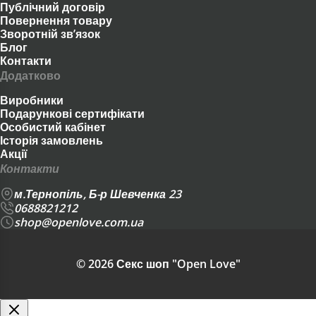
Публічний договір
посилання:
Повернення товару
Зворотній зв’язок
Блог
ДЛЯ НЕЇ > КОСМЕТИКА І ПРЕПАРАТИ >
Контакти
Додатково
ДОГЛЯД ЗА ТІЛОМ
Виробники
СЕКС АПТЕЧКА > КОСМЕТИКА І
Подарункові сертифікати
Особистий кабінет
ПРЕПАРАТИ > ДОГЛЯД ЗА ТІЛОМ
Історія замовлень
Акції
ДЛЯ ПАР > КОСМЕТИКА І ПРЕПАРАТИ
Контакти
> ДОГЛЯД ЗА ТІЛОМ
м.Тернопіль, Б-р Шевченка 23
0688821212
Якщо ви не впевнені з вибором, почніть із
shop@openlove.com.ua
найбільш популярних моделей або
зверніться до наших консультантів — ми
© 2026 Секс шоп "Open Love"
гарантуємо повну анонімність та швидку
доставку по всій Україні.