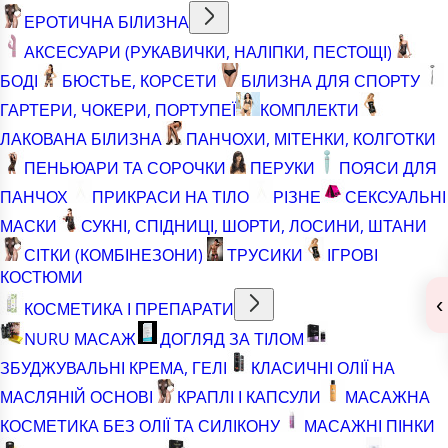
ЕРОТИЧНА БІЛИЗНА
АКСЕСУАРИ (РУКАВИЧКИ, НАЛІПКИ, ПЕСТОЩІ)
БОДІ
БЮСТЬЕ, КОРСЕТИ
БІЛИЗНА ДЛЯ СПОРТУ
ГАРТЕРИ, ЧОКЕРИ, ПОРТУПЕЇ
КОМПЛЕКТИ
ЛАКОВАНА БІЛИЗНА
ПАНЧОХИ, МІТЕНКИ, КОЛГОТКИ
ПЕНЬЮАРИ ТА СОРОЧКИ
ПЕРУКИ
ПОЯСИ ДЛЯ
ПАНЧОХ
ПРИКРАСИ НА ТІЛО
РІЗНЕ
СЕКСУАЛЬНІ
МАСКИ
СУКНІ, СПІДНИЦІ, ШОРТИ, ЛОСИНИ, ШТАНИ
СІТКИ (КОМБІНЕЗОНИ)
ТРУСИКИ
ІГРОВІ
КОСТЮМИ
‹
КОСМЕТИКА І ПРЕПАРАТИ
NURU МАСАЖ
ДОГЛЯД ЗА ТІЛОМ
ЗБУДЖУВАЛЬНІ КРЕМА, ГЕЛІ
КЛАСИЧНІ ОЛІЇ НА
МАСЛЯНІЙ ОСНОВІ
КРАПЛІ І КАПСУЛИ
МАСАЖНА
КОСМЕТИКА БЕЗ ОЛІЇ ТА СИЛІКОНУ
МАСАЖНІ ПІНКИ